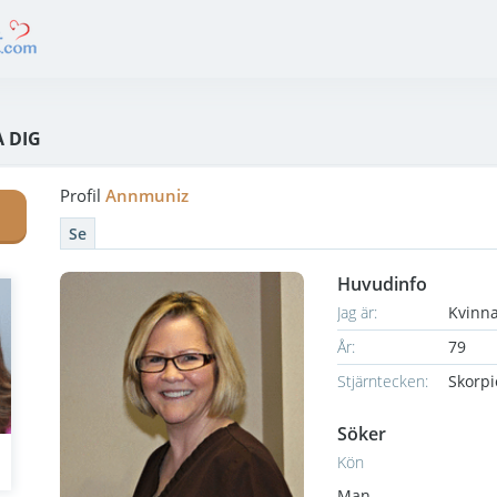
 DIG
Profil
Annmuniz
Se
Huvudinfo
Jag är:
Kvinn
År:
79
Stjärntecken:
Skorp
Söker
Kön
Man