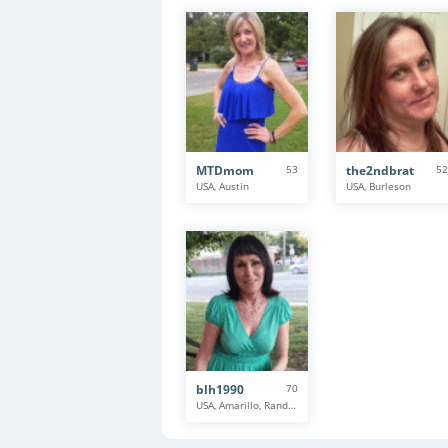
MTDmom
53
the2ndbrat
52
USA, Austin
USA, Burleson
blh1990
70
USA, Amarillo, Randall