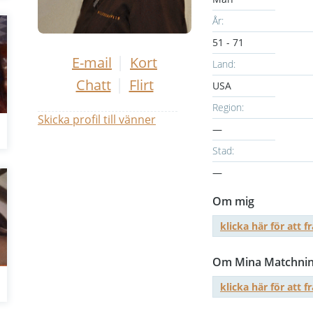
År:
51 - 71
|
E-mail
Kort
Land:
|
Chatt
Flirt
USA
Region:
Skicka profil till vänner
—
Stad:
—
Om mig
klicka här för att f
Om Mina Matchnin
klicka här för att f