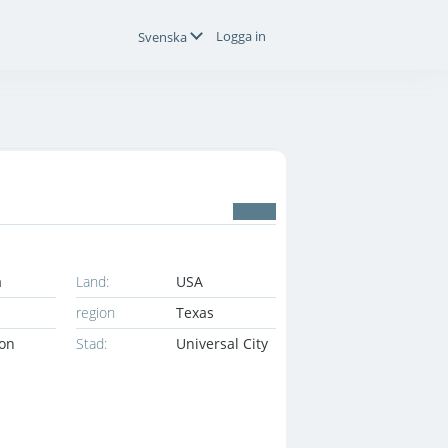
Logga in
Svenska
OFFLINE
a
Land:
USA
region
Texas
ion
Stad:
Universal City