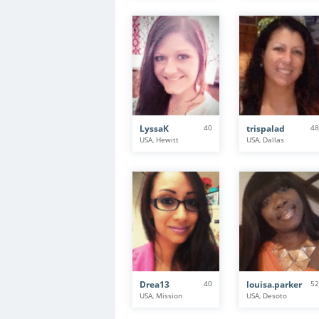
LyssaK
40
trispalad
48
USA, Hewitt
USA, Dallas
Drea13
40
louisa.parker
52
USA, Mission
USA, Desoto